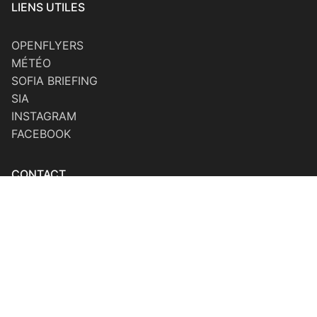
LIENS UTILES
OPENFLYERS
MÉTÉO
SOFIA BRIEFING
SIA
INSTAGRAM
FACEBOOK
CONTACT
Adresse :
Aéroport de Béziers Cap d’Agde, 34420
Portiragnes
Téléphone :
Etienne, Président – 06 19 73 60 82
Hélène, Instructrice – 06 09 98 98 62
Philippe, Instructeur – 06 79 16 07 53