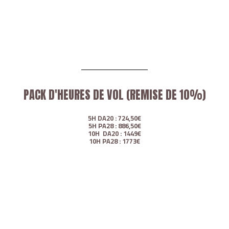
PACK D'HEURES DE VOL (REMISE DE 10%)
5H DA20 : 724,50€
5H PA28 : 886,50€
10H DA20 : 1449€
10H PA28 : 1773€