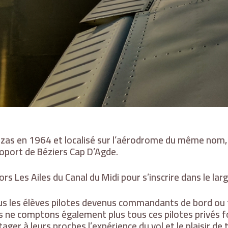
as en 1964 et localisé sur l’aérodrome du même nom, s
oport de Béziers Cap D’Agde.
s Les Ailes du Canal du Midi pour s’inscrire dans le larg
lus les élèves pilotes devenus commandants de bord ou
us ne comptons également plus tous ces pilotes privés f
tager à leurs proches l’expérience du vol et le plaisir d