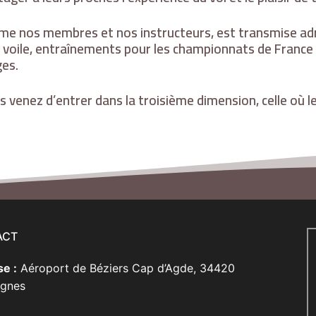
nime nos membres et nos instructeurs, est transmise ad
 à voile, entraînements pour les championnats de France
ges.
us venez d’entrer dans la troisième dimension, celle où le
ACT
e :
Aéroport de Béziers Cap d’Agde, 34420
agnes